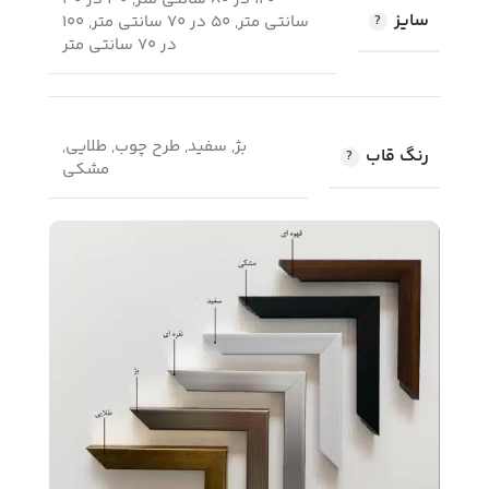
سایز
سانتی متر, 50 در 70 سانتی متر, 100
در 70 سانتی متر
بژ, سفید, طرح چوب, طلایی,
رنگ قاب
مشکی