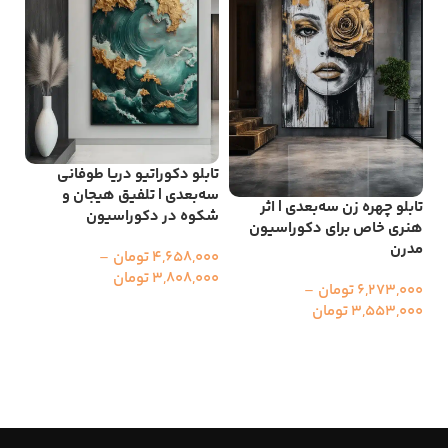
تابلو دکوراتیو دریا طوفانی
تاب
سه‌بعدی | تلفیق هیجان و
سه‌
تابلو چهره زن سه‌بعدی | اثر
شکوه در دکوراسیون
مد
هنری خاص برای دکوراسیون
مدرن
4,658,000
تومان
–
000
3,808,000
تومان
00
6,273,000
تومان
–
انتخاب گزینه ها
ا
3,553,000
تومان
انتخاب گزینه ها