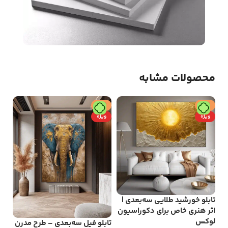
محصولات مشابه
حراج
حراج
ح
ویژه
ویژه
و
تابلو خورشید طلایی سه‌بعدی |
تاب
اثر هنری خاص برای دکوراسیون
جلو
لوکس
دک
تابلو فیل سه‌بعدی – طرح مدرن