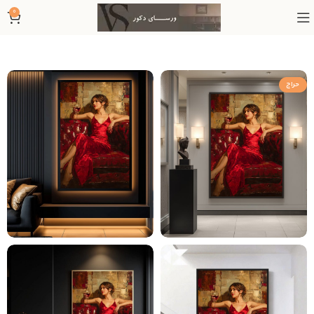
0
حراج