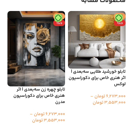
محصولات مشابه
حراج
حراج
ح
ویژه
ویژه
و
تابلو خورشید طلایی سه‌بعدی |
تاب
اثر هنری خاص برای دکوراسیون
بع
لوکس
دک
تابلو چهره زن سه‌بعدی | اثر
هنری خاص برای دکوراسیون
6,273,000
تومان
–
000
مدرن
3,553,000
تومان
00
انتخاب گزینه ها
ا
6,273,000
تومان
–
3,553,000
تومان
انتخاب گزینه ها