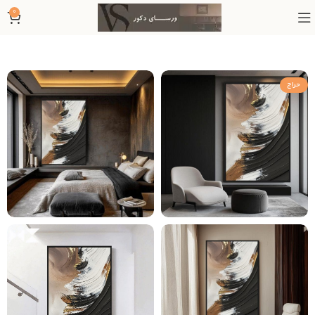
0
حراج