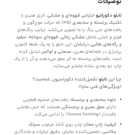
توضیحات
تابلو دکوراتیو
انتزاعی قهوه‌ای و مشکی،
اثری هنری با
تکنیک برجسته و سه‌بعدی (3D)
که حرکت موج‌گون و
بافت‌های غنی رنگ را به تصویر می‌کشد. ترکیب رنگ‌های
قوی و خنثی شامل
مشکی زغالی، قهوه‌ای سوخته، سفید
و رگه‌های طلایی درخشان،
این تابلو را به یک نقطه کانونی
پرانرژی در فضاهای
مدرن، صنعتی و لوکس
تبدیل کرده
است. بافت‌های برجسته به اثر عمق می‌دهند و آن را از یک
چاپ دو بعدی ساده متمایز می‌سازند.
چرا این
تابلو
تکمیل‌کننده دکوراسیون شماست؟
(ویژگی‌های فنی سایا):
جلوه سه‌بعدی و برجسته:
بافت‌های ضخیم قلم‌زنی
دارای
عمق بصری و برجستگی
هستند که حس نقاشی
بافت‌دار (Texture Painting) را تداعی می‌کند.
کیفیت چاپ ممتاز:
چاپ روی کاغذ مرغوب
سیلک
عکاسی
، تضمین‌کننده نمایش دقیق جزئیات و ماندگاری