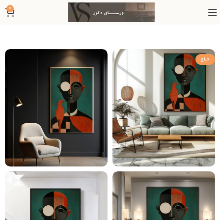
0
حراج