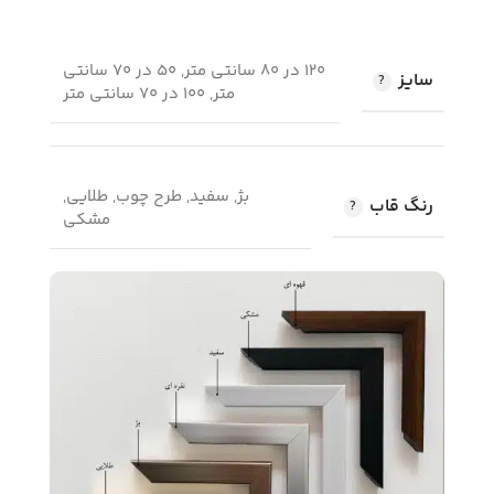
120 در 80 سانتی متر, 50 در 70 سانتی
سایز
متر, 100 در 70 سانتی متر
بژ, سفید, طرح چوب, طلایی,
رنگ قاب
مشکی