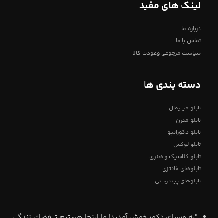
لینک های مفید
درباره ما
تماس با ما
سیاست مرجوعی وعودت کالا
دسته بندی ها
تابلو مینیمال
تابلو مدرن
تابلو دکوراتیو
تابلو لوکس
تابلو کلاسیک و هنری
تابلوهای فانتزی
تابلوهای پینترستی
"به ورسای دکور خوش آمدید! ما اینجا هستیم تا فضای زندگی