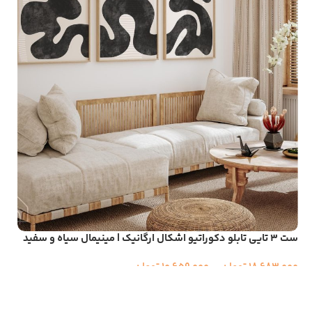
ست ۳ تایی تابلو دکوراتیو اشکال ارگانیک | مینیمال سیاه و سفید
18,683,000
تومان
–
10,659,000
تومان