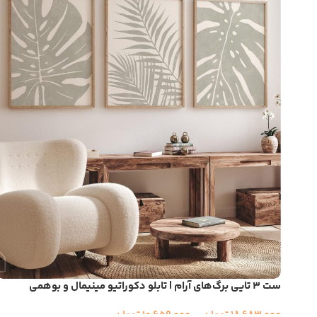
ست ۳ تایی برگ‌های آرام | تابلو دکوراتیو مینیمال و بوهمی
Instagram
18,683,000
تومان
–
10,659,000
تومان