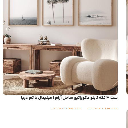
ست ۳ تکه تابلو دکوراتیو ساحل آرام | مینیمال با تم دریا
18,683,000
تومان
–
10,659,000
تومان