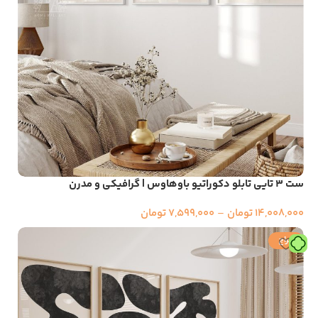
ست ۳ تایی تابلو دکوراتیو باوهاوس | گرافیکی و مدرن
14,008,000
تومان
–
7,599,000
تومان
حراج