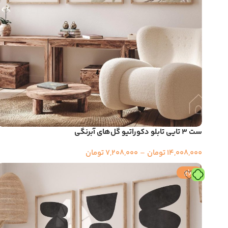
ست ۳ تایی تابلو دکوراتیو گُل‌های آبرنگی
14,008,000
تومان
–
7,208,000
تومان
حراج