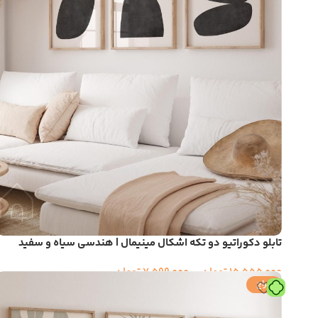
تابلو دکوراتیو دو تکه اشکال مینیمال | هندسی سیاه و سفید
15,555,000
تومان
–
7,599,000
تومان
حراج