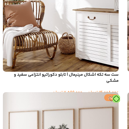
ست سه تکه اشکال مینیمال | تابلو دکوراتیو انتزاعی سفید و
مشکی
14,008,000
تومان
–
7,599,000
تومان
حراج