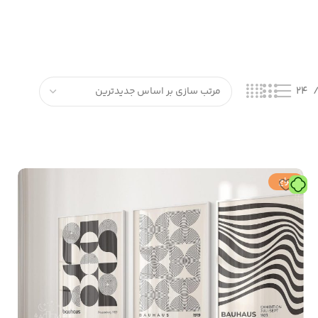
24
حراج