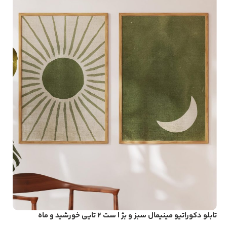
تابلو دکوراتیو مینیمال سبز و بژ | ست ۲ تایی خورشید و ماه