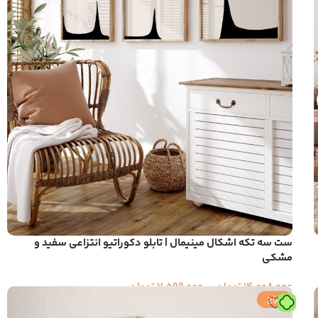
ست سه تکه اشکال مینیمال | تابلو دکوراتیو انتزاعی سفید و
مشکی
14,008,000
تومان
–
7,599,000
تومان
حراج