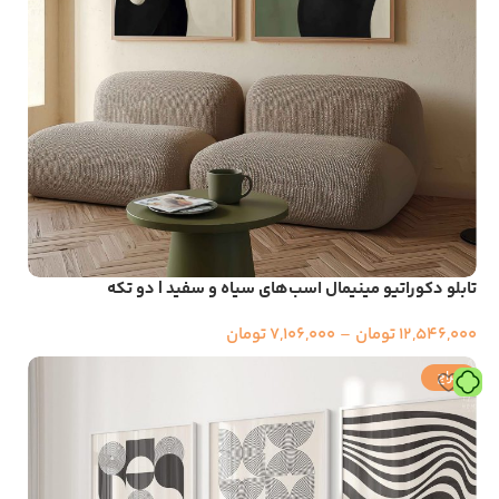
تابلو دکوراتیو مینیمال اسب‌های سیاه و سفید | دو تکه
12,546,000
تومان
–
7,106,000
تومان
حراج