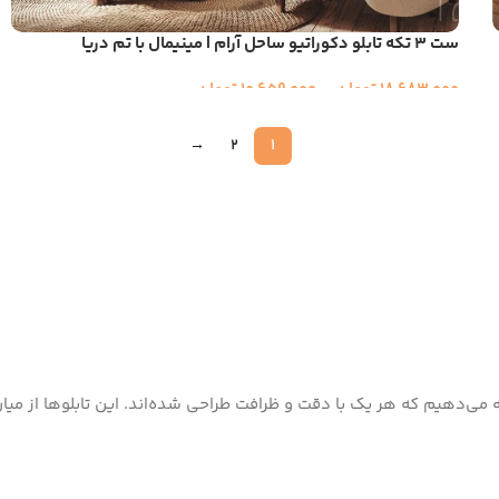
ست ۳ تکه تابلو دکوراتیو ساحل آرام | مینیمال با تم دریا
18,683,000
تومان
–
10,659,000
تومان
→
2
1
رائه می‌دهیم که هر یک با دقت و ظرافت طراحی شده‌اند. این تابلوها از میا