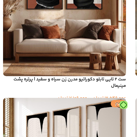
ست 2 تایی تابلو دکوراتیو مدرن زن سیاه و سفید | پرتره پشت
مینیمال
12,546,000
تومان
–
7,106,000
تومان
حراج