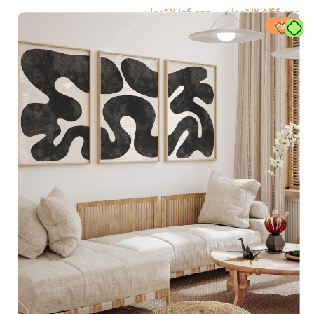
12,546,000
تومان
–
7,106,000
تومان
حراج