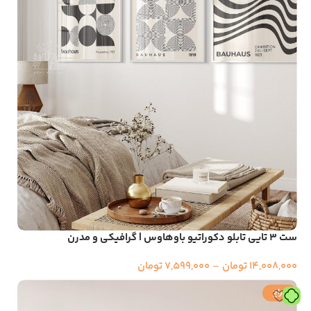
ست ۳ تایی تابلو دکوراتیو باوهاوس | گرافیکی و مدرن
14,008,000
تومان
–
7,599,000
تومان
حراج