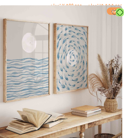
Instagram
15,555,000
تومان
–
7,599,000
تومان
حراج