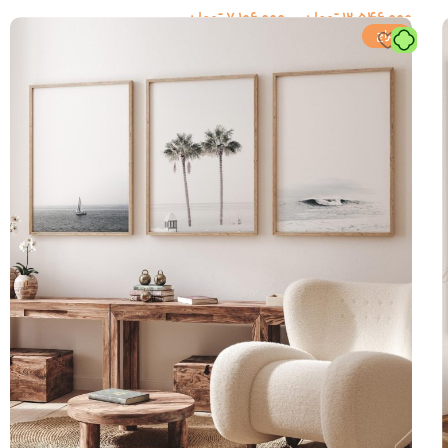
12,546,000
تومان
–
7,106,000
تومان
حراج