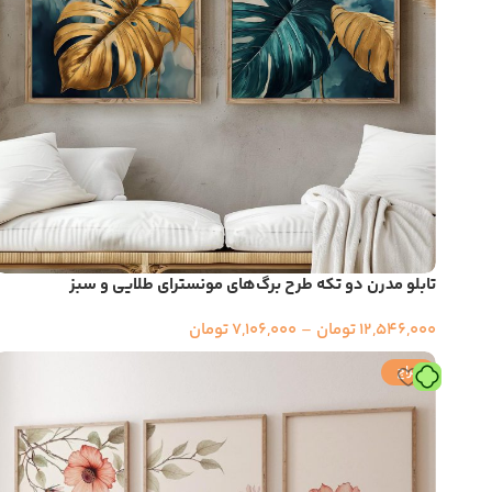
تابلو مدرن دو تکه طرح برگ‌های مونسترای طلایی و سبز
12,546,000
تومان
–
7,106,000
تومان
حراج