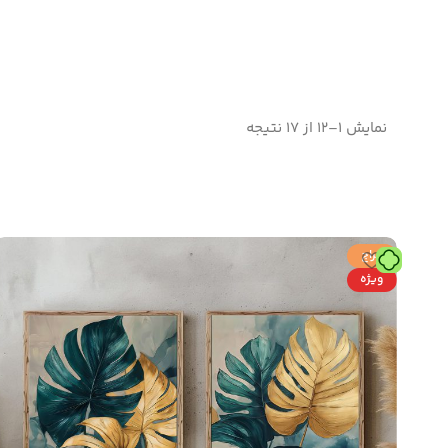
نمایش 1–12 از 17 نتیجه
حراج
ویژه