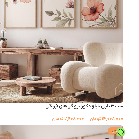
ست ۳ تایی تابلو دکوراتیو گُل‌های آبرنگی
14,008,000
تومان
–
7,208,000
تومان
حراج