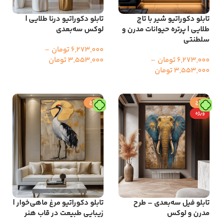
تابلو دکوراتیو شیر با تاج
تابلو دکوراتیو درنا طلایی |
طلایی | پرتره حیوانات مدرن و
لوکس سه‌بعدی
سلطنتی
6,273,000
تومان
–
6,273,000
تومان
–
3,553,000
تومان
3,553,000
تومان
انتخاب گزینه ها
انتخاب گزینه ها
حراج
حراج
ویژه
تابلو فیل سه‌بعدی – طرح
تابلو دکوراتیو مرغ ماهی‌خوار |
مدرن و لوکس
زیبایی طبیعت در قاب هنر