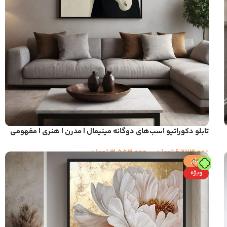
تابلو دکوراتیو اسب‌های دوگانه مینیمال | مدرن | هنری | مفهومی
6,273,000
تومان
–
3,553,000
تومان
حراج
ویژه