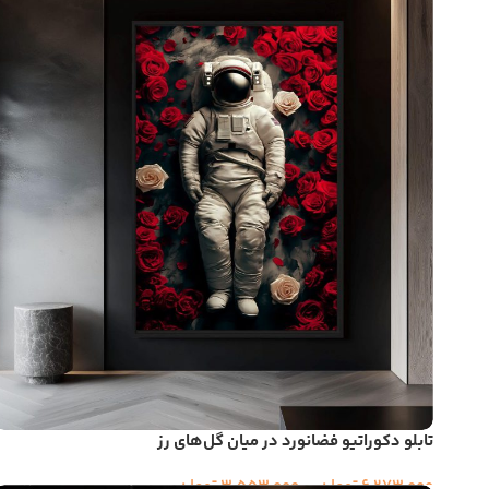
تابلو دکوراتیو فضانورد در میان گل‌های رز
6,273,000
تومان
–
3,553,000
تومان