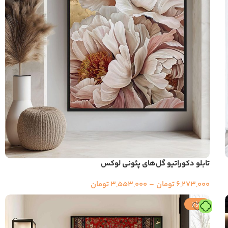
تابلو دکوراتیو گل‌های پئونی لوکس
6,273,000
تومان
–
3,553,000
تومان
حراج