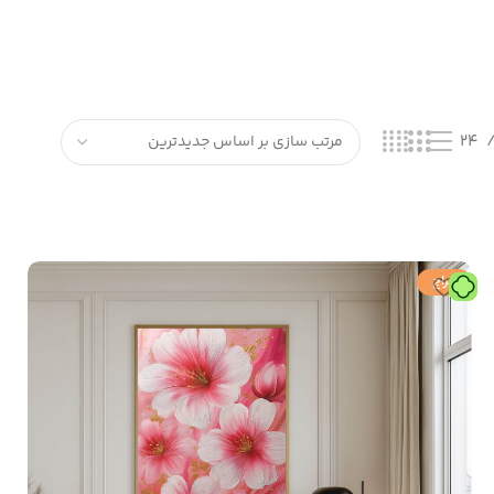
24
حراج