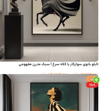
تابلو بانوی سوارکار با کلاه سرخ | سبک مدرن مفهومی
6,273,000
تومان
–
3,553,000
تومان
حراج
ویژه