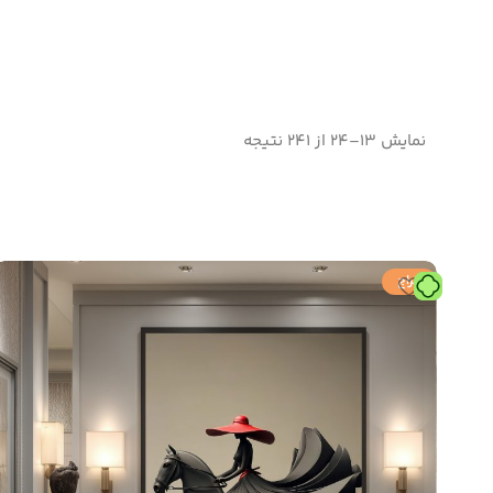
نمایش 13–24 از 241 نتیجه
حراج