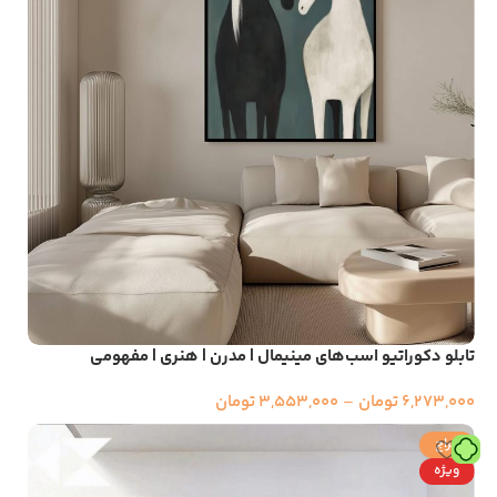
تابلو دکوراتیو اسب‌های مینیمال | مدرن | هنری | مفهومی
6,273,000
تومان
–
3,553,000
تومان
حراج
ویژه