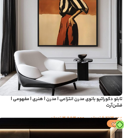
تابلو دکوراتیو بانوی مدرن انتزاعی | مدرن | هنری | مفهومی |
فشن‌آرت
6,273,000
تومان
–
3,553,000
تومان
حراج