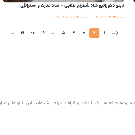
تابلو دکوراتیو شاه شطرنج طلایی – نماد قدرت و استراتژی
6,273,000
تومان
–
3,553,000
تومان
→
21
20
19
…
5
4
3
2
1
←
رائه می‌دهیم که هر یک با دقت و ظرافت طراحی شده‌اند. این تابلوها از میا