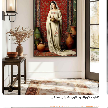
تابلو دکوراتیو بانوی شرقی سنتی
6,273,000
تومان
–
3,553,000
تومان