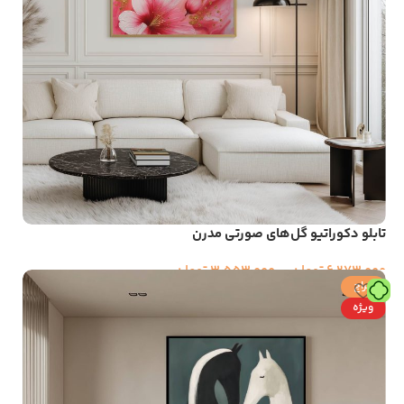
تابلو دکوراتیو گل‌های صورتی مدرن
6,273,000
تومان
–
3,553,000
تومان
حراج
ویژه