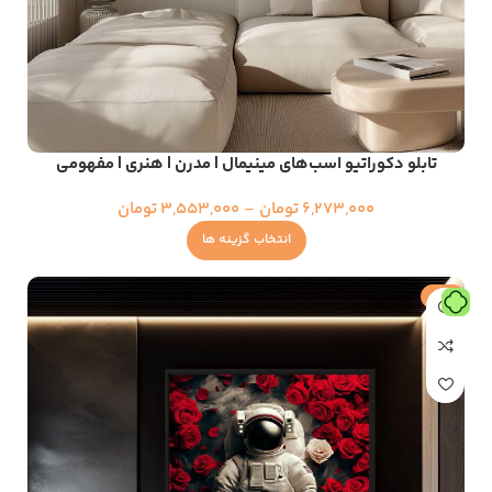
تابلو دکوراتیو اسب‌های مینیمال | مدرن | هنری | مفهومی
6,273,000
تومان
–
3,553,000
تومان
انتخاب گزینه ها
حراج