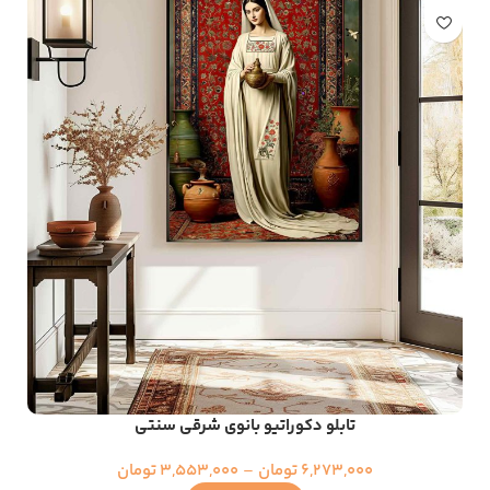
تابلو دکوراتیو بانوی شرقی سنتی
6,273,000
تومان
–
3,553,000
تومان