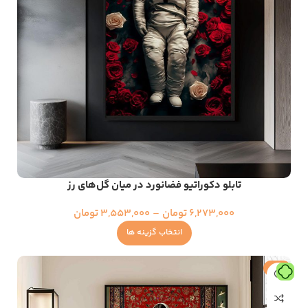
تابلو دکوراتیو فضانورد در میان گل‌های رز
6,273,000
تومان
–
3,553,000
تومان
انتخاب گزینه ها
حراج