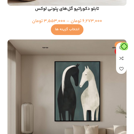
تابلو دکوراتیو گل‌های پئونی لوکس
6,273,000
تومان
–
3,553,000
تومان
انتخاب گزینه ها
حراج
ویژه