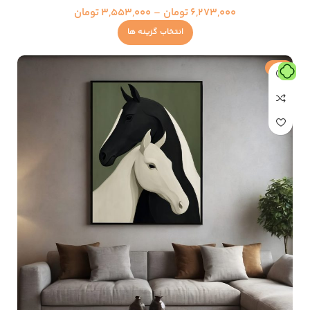
6,273,000
تومان
–
3,553,000
تومان
انتخاب گزینه ها
حراج