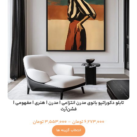
تابلو دکوراتیو بانوی مدرن انتزاعی | مدرن | هنری | مفهومی |
فشن‌آرت
6,273,000
تومان
–
3,553,000
تومان
انتخاب گزینه ها