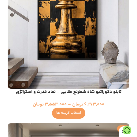
تابلو دکوراتیو شاه شطرنج طلایی – نماد قدرت و استراتژی
6,273,000
تومان
–
3,553,000
تومان
انتخاب گزینه ها
حراج