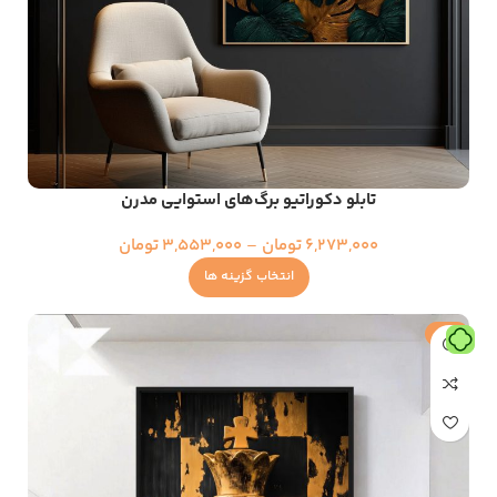
تابلو دکوراتیو برگ‌های استوایی مدرن
6,273,000
تومان
–
3,553,000
تومان
انتخاب گزینه ها
حراج