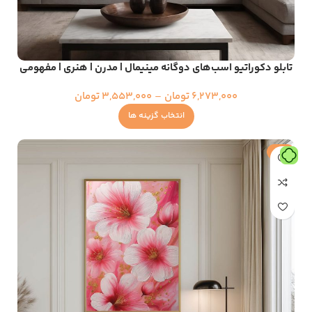
تابلو دکوراتیو اسب‌های دوگانه مینیمال | مدرن | هنری | مفهومی
6,273,000
تومان
–
3,553,000
تومان
انتخاب گزینه ها
حراج